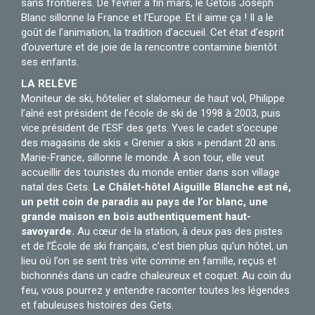
sans frontières. De février à fin mars, le Gêtois Joseph
Blanc sillonne la France et l’Europe. Et il aime ça ! Il a le
goût de l’animation, la tradition d’accueil. Cet état d’esprit
d’ouverture et de joie de la rencontre contamine bientôt
ses enfants.
LA RELÈVE
Moniteur de ski, hôtelier et slalomeur de haut vol, Philippe
l’aîné est président de l’école de ski de 1998 à 2003, puis
vice président de l’ESF des gets. Yves le cadet s’occupe
des magasins de skis « Grenier a skis » pendant 20 ans.
Marie-France, sillonne le monde. À son tour, elle veut
accueillir des touristes du monde entier dans son village
natal des Gets.
Le Châlet-hôtel Aiguille Blanche est né,
un petit coin de paradis au pays de l’or blanc, une
grande maison en bois authentiquement haut-
savoyarde.
Au cœur de la station, à deux pas des pistes
et de l’École de ski français, c’est bien plus qu’un hôtel, un
lieu où l’on se sent très vite comme en famille, reçus et
bichonnés dans un cadre chaleureux et coquet. Au coin du
feu, vous pourrez y entendre raconter toutes les légendes
et fabuleuses histoires des Gets.